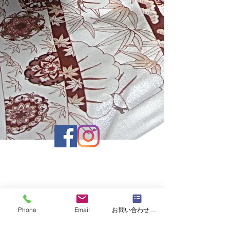
運営会社 株式会社京正
京都市中京区室町通六角下ル鯉山町512 |
info@muromachiacademia.com
|
Phone
Email
お問い合わせフォーム
TEL
075-221-3137
| FAX
075-221-0061