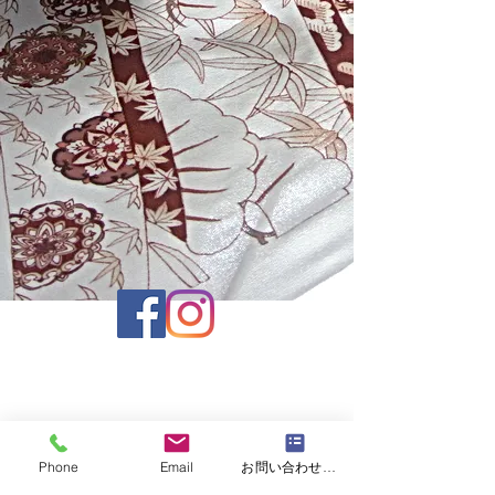
運営会社 株式会社京正
京都市中京区室町通六角下ル鯉山町512 |
Phone
Email
お問い合わせフォーム
info@muromachiacademia.com
|
TEL
075-221-3137
| FAX
075-221-0061