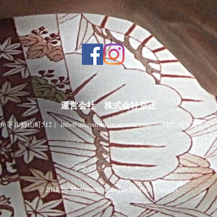
運営会社 株式会社京正
下ル鯉山町512 |
info@muromachiacademia.com
| TEL 075-221-3137
プライバシーポリシー
© 2018 by Muromachiacademia All right reserved.