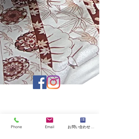
運営会社 株式会社京正
京都市中京区室町通六角下ル鯉山町512 |
info@muromachiacademia.com
|
Phone
Email
お問い合わせフォーム
TEL
075-221-3137
| FAX
075-221-0061