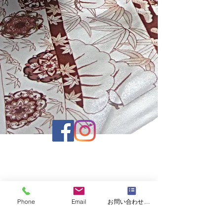
運営会社 株式会社京正
京都市中京区室町通六角下ル鯉山町512 |
info@muromachiacademia.com
|
Phone
Email
お問い合わせフォーム
TEL
075-221-3137
| FAX
075-221-0061