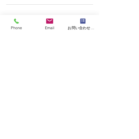
Phone
Email
お問い合わせフォーム
運営会社 株式会社京正
京都市中京区室町通六角下ル鯉山町512 |
info@muromachiacademia.com
|
TEL
075-221-3137
| FAX
075-221-0061
プライバシーポリシー
© 2018 by Muromachiacademia All right