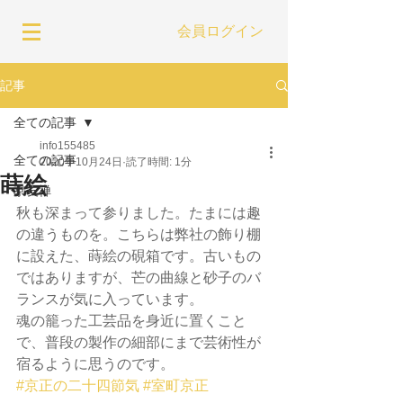
会員ログイン
記事
全ての記事
info155485
全ての記事
2020年10月24日
読了時間: 1分
蒔絵
京友禅
秋も深まって参りました。たまには趣
の違うものを。こちらは弊社の飾り棚
に設えた、蒔絵の硯箱です。古いもの
ではありますが、芒の曲線と砂子のバ
ランスが気に入っています。
魂の籠った工芸品を身近に置くこと
で、普段の製作の細部にまで芸術性が
宿るように思うのです。
#京正の二十四節気
#室町京正