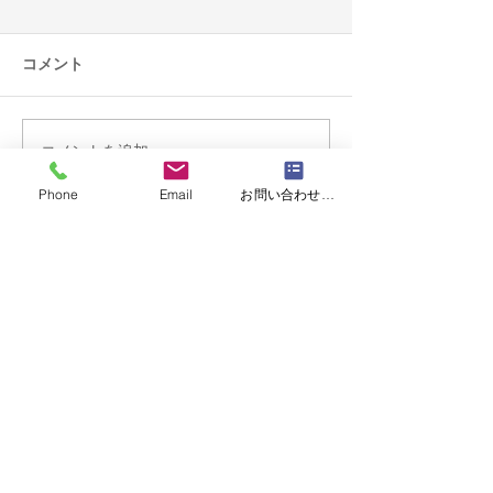
コメント
立冬
琳派
コメントを追加…
Phone
Email
お問い合わせフォーム
運営会社 株式会社京正
京都市中京区室町通六角下ル鯉山町512 |
info@muromachiacademia.com
|