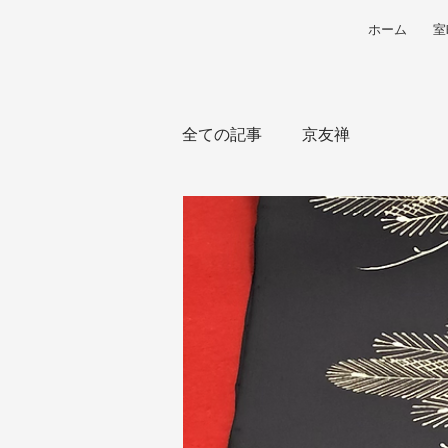
ホーム
室
全ての記事
京友禅