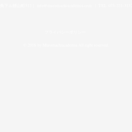
下ル鯉山町512 |
info@muromachiacademia.com
| TEL 075-221-3137
プライバシーポリシー
© 2018 by Muromachiacademia All right reserved.