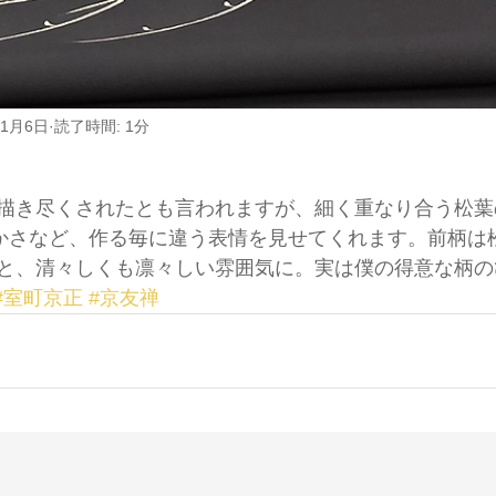
年1月6日
読了時間: 1分
描き尽くされたとも言われますが、細く重なり合う松葉
やかさなど、作る毎に違う表情を見せてくれます。前柄は
と、清々しくも凛々しい雰囲気に。実は僕の得意な柄の
#室町京正
#京友禅