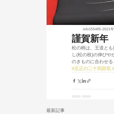
info155485
2021
謹賀新年
松の柄は、王道とも
し(松の枝)の伸び
のきものに合わせる
#京正の二十四節気
最新記事