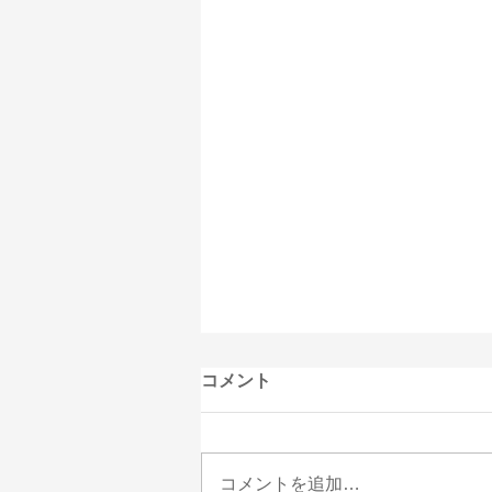
謹賀新年
コメント
松の柄は、王道とも描き尽くされ
たとも言われますが、細く重なり
合う松葉の繊細さ、あらし(松の
コメントを追加…