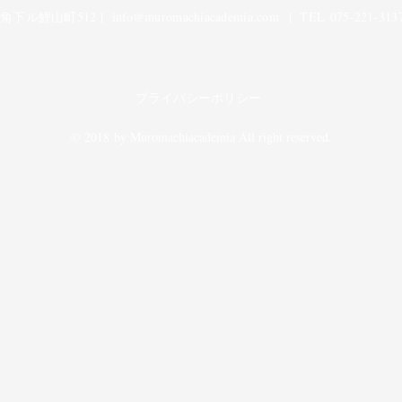
下ル鯉山町512 |
info@muromachiacademia.com
| TEL 075-221-3137
プライバシーポリシー
© 2018 by Muromachiacademia All right reserved.