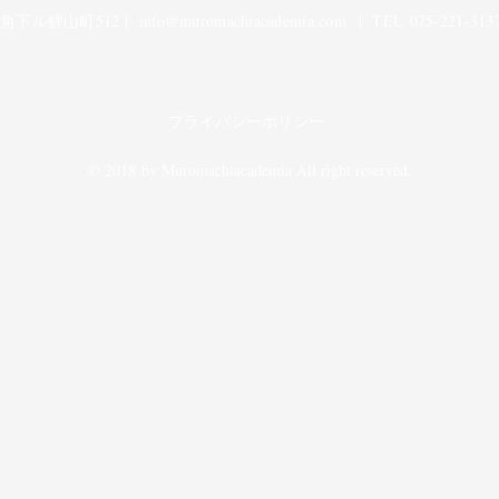
下ル鯉山町512 |
info@muromachiacademia.com
| TEL 075-221-3137
プライバシーポリシー
© 2018 by Muromachiacademia All right reserved.