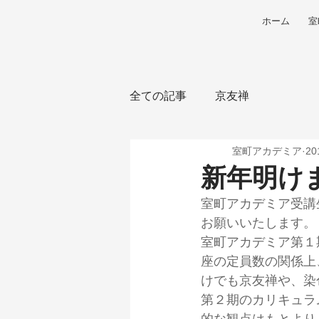
ホーム
室
全ての記事
京友禅
室町アカデミア
2
新年明け
室町アカデミア受講
お願いいたします。
室町アカデミア第１
座の定員数の関係上
けでも京友禅や、染
第２期のカリキュラ