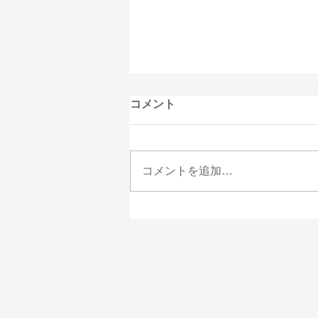
謹賀新年
コメント
松の柄は、王道とも描き尽くされ
たとも言われますが、細く重なり
合う松葉の繊細さ、あらし(松の
コメントを追加…
枝)の伸びやかさなど、作る毎に
違う表情を見せてくれます。前柄
は松鞠。無地調子のきものに合わ
せると、清々しくも凛々しい雰囲
気に。実は僕の得意な柄のひとつ
です。 #京正の二十四節気...